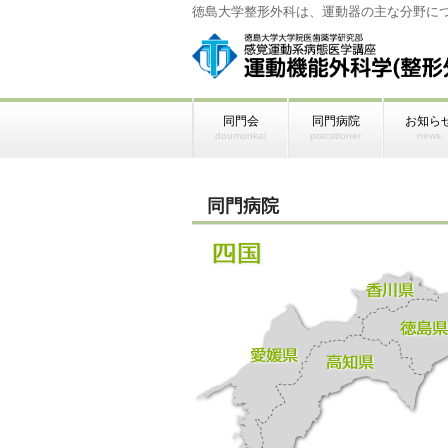
徳島大学整形外科は、運動器の主な分野に
同門会
同門病院
お知ら
doumonkai
practitioner
news
同門病院