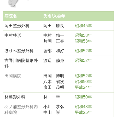
病院名
氏名/入会年
岡田整形外科
岡田 勝良
昭和45年
中村整形
中村 精一
昭和53年
片岡 正春
昭和53年
ほりべ整形外科
堀部 和好
昭和52年
吉野川病院整形外
渡辺 修身
昭和52年
科
田岡病院
田岡 博明
昭和52年
八木 省次
昭和50年
廣田 茂明
平成24年
林整形外科
林 一幸
昭和50年
羽ノ浦整形外科内
小川 恭弘
昭和48年
科病院
中山 崇
平成25年