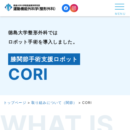
コ
ン
MENU
テ
ン
徳島大学整形外科では
ツ
ロボット手術を導入しました。
へ
ス
キ
膝関節手術支援ロボット
ッ
CORI
プ
す
る
トップページ
>
取り組みについて（関節）
>
CORI
WHAT IS