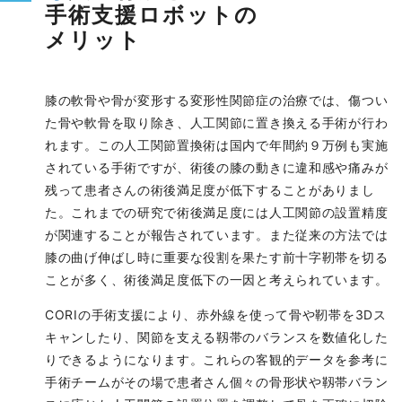
手術支援ロボットの
メリット
膝の軟骨や骨が変形する変形性関節症の治療では、傷つい
た骨や軟骨を取り除き、人工関節に置き換える手術が行わ
れます。この人工関節置換術は国内で年間約９万例も実施
されている手術ですが、術後の膝の動きに違和感や痛みが
残って患者さんの術後満足度が低下することがありまし
た。これまでの研究で術後満足度には人工関節の設置精度
が関連することが報告されています。また従来の方法では
膝の曲げ伸ばし時に重要な役割を果たす前十字靭帯を切る
ことが多く、術後満足度低下の一因と考えられています。
CORIの手術支援により、赤外線を使って骨や靭帯を3Dス
キャンしたり、関節を支える靱帯のバランスを数値化した
りできるようになります。これらの客観的データを参考に
手術チームがその場で患者さん個々の骨形状や靱帯バラン