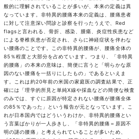
般的に理解されていることが多いが、本来の定義は異
なっています。非特異的腰痛本来の定義は、腰痛患者
に対して注意深い問診と診察を行ったうえで、Red
flagsと言われる、骨折、感染、腫瘍、炎症性疾患など
による脊椎疾患が否定され、さらに神経症状を伴わな
い腰痛のことです。この非特異的腰痛が、腰痛全体の
85％程度と大部分を占めています。つまり、「非特異
的腰痛」の本来の意味は、簡便に言うと「明らかな原
因のない腰痛を一括りにしたもの」であるといえま
す。これは約20年前の米国の家庭医の調査結果で、正
確には「理学的所見と単純X線や採血などの簡便な検査
のみでは、すぐに原因が特定されない腰痛が腰痛全体
の85％であった」という報告が元となっています。こ
れが日本国内ではどういうわけか、非特異的腰痛とい
う言葉ばかりが一人歩きし、「非特異的腰痛＝原因不
明の謎の腰痛」と考えられていることが多いため、