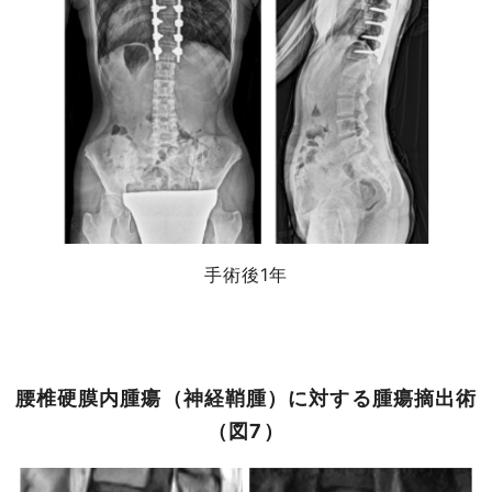
手術後1年
腰椎硬膜内腫瘍（神経鞘腫）に対する腫瘍摘出術
（図7）