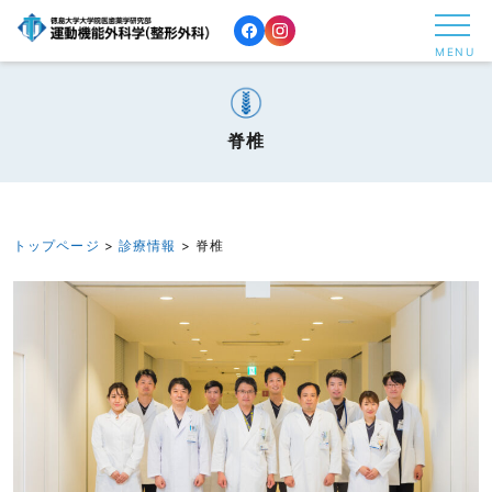
コ
ン
MENU
テ
ン
ツ
脊椎
へ
ス
キ
トップページ
>
診療情報
>
脊椎
ッ
プ
す
る