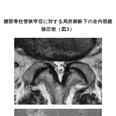
腰部脊柱管狭窄症に対する局所麻酔下の全内視鏡
除圧術（図3）