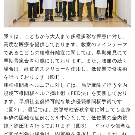
我々は、こどもから大人まで多種多彩な疾患に対し、
高度な医療を提供しております。教室のメインテーマ
であるこどもの腰椎分離症に関しては、早期発見にて
早期骨癒合を可能にしております。また、腰痛の続く
場合は、経皮的スクリューを使用し、低侵襲で修復術
を行っております（図1）。
腰椎椎間板ヘルニアに対しては、局所麻酔で行う全内
視鏡下椎間板ヘルア摘出術（FED法）を実践しており
ます。早期社会復帰可能な最少侵襲椎間板手術です
（図2）。最近では、腰部脊柱管狭窄症に対しても全身
麻酔の困難な症例などを中心として、低侵襲の全内視
鏡下除圧術を行っております（図3）。すべりや側弯な
ど変形が強い場合は、固定術を選択していますが、経