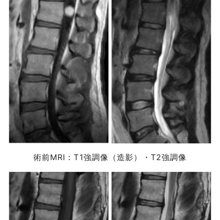
術前MRI：T1強調像（造影）・T2強調像