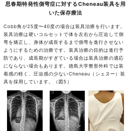
思春期特発性側弯症に対するCheneau装具を用
いた保存療法
Cobb角が25度〜40度の場合は装具治療を行います。
装具治療は硬いコルセットで体を左右から圧迫して側
弯を矯正し、身体が成長するまで側弯を進行させない
ようにするための治療です。装具治療の目的は進行予
防であり、成長期がすぎている場合は装具治療の適応
にならない場合もあります。徳島大学整形外科では装
着感の軽く、圧迫感の少ないCheneau（シェヌー）装
具を採用しています。（図5）