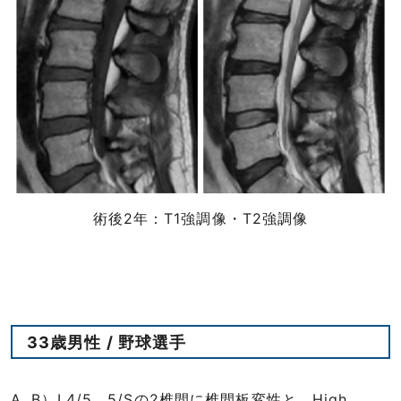
術後2年：T1強調像・T2強調像
33歳男性 / 野球選手
A, B）L4/5、5/Sの2椎間に椎間板変性と、High