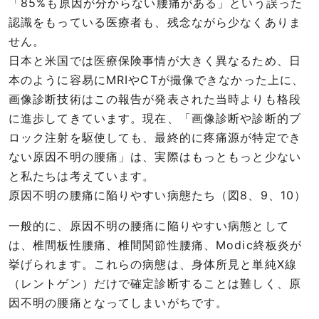
「85%も原因が分からない腰痛がある」という誤った
認識をもっている医療者も、残念ながら少なくありま
せん。
日本と米国では医療保険事情が大きく異なるため、日
本のように容易にMRIやCTが撮像できなかった上に、
画像診断技術はこの報告が発表された当時よりも格段
に進歩してきています。現在、「画像診断や診断的ブ
ロック注射を駆使しても、最終的に疼痛源が特定でき
ない原因不明の腰痛」は、実際はもっともっと少ない
と私たちは考えています。
原因不明の腰痛に陥りやすい病態たち（図8、9、10）
一般的に、原因不明の腰痛に陥りやすい病態として
は、椎間板性腰痛、椎間関節性腰痛、Modic終板炎が
挙げられます。これらの病態は、身体所見と単純X線
（レントゲン）だけで確定診断することは難しく、原
因不明の腰痛となってしまいがちです。