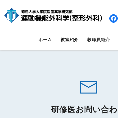
コ
ン
テ
ン
ツ
へ
ホーム
教室紹介
教職員紹介
ス
キ
ッ
プ
す
る
研修医お問い合わ