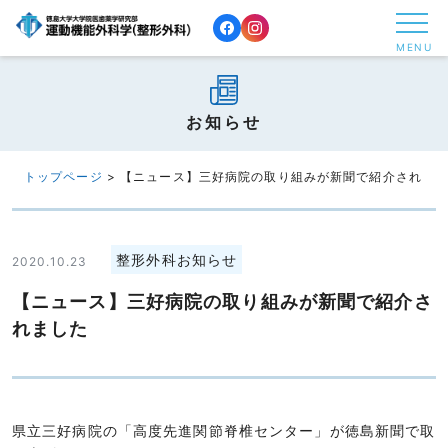
コ
ン
MENU
テ
ン
ツ
お知らせ
へ
ス
トップページ
>
【ニュース】三好病院の取り組みが新聞で紹介されま
キ
ッ
プ
整形外科お知らせ
2020.10.23
す
【ニュース】三好病院の取り組みが新聞で紹介さ
る
れました
県立三好病院の「高度先進関節脊椎センター」が徳島新聞で取