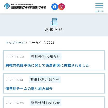
コ
ン
MENU
テ
ン
ツ
お知らせ
へ
ス
トップページ
>
アーカイブ: 2026
キ
ッ
整形外科お知らせ
2026.05.30
プ
胸椎内視鏡手術に関して徳島新聞に掲載されました
す
る
整形外科お知らせ
2026.05.14
側弯症チームの取り組み紹介
整形外科お知らせ
2026.04.28