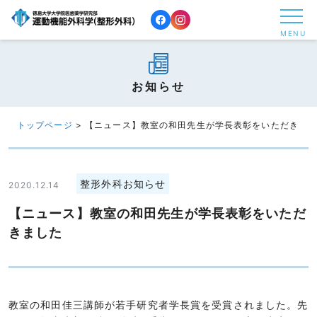
コ
ン
MENU
テ
ン
ツ
お知らせ
へ
ス
トップページ
>
【ニュース】教室の和田先生が学長表彰をいただきま
キ
ッ
プ
整形外科お知らせ
2020.12.14
す
【ニュース】教室の和田先生が学長表彰をいただ
る
きました
教室の和田佳三講師が若手研究者学長賞を受賞されました。先