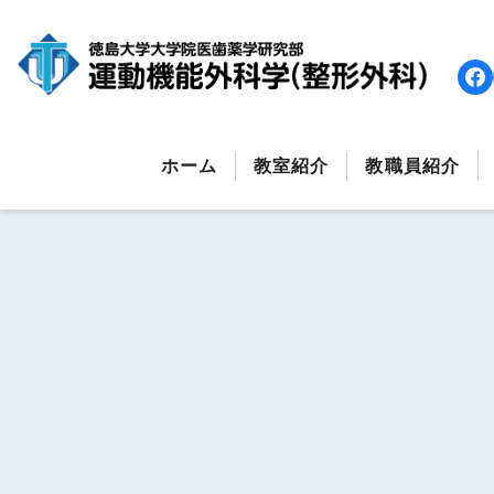
コ
ン
テ
ン
ツ
へ
ホーム
教室紹介
教職員紹介
ス
キ
ッ
プ
す
る