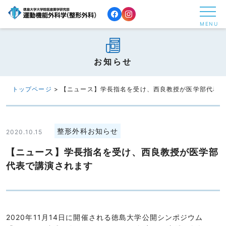
コ
ン
MENU
テ
ン
ツ
お知らせ
へ
ス
トップページ
>
【ニュース】学長指名を受け、西良教授が医学部代表
キ
ッ
プ
整形外科お知らせ
2020.10.15
す
【ニュース】学長指名を受け、西良教授が医学部
る
代表で講演されます
2020年11月14日に開催される徳島大学公開シンポジウム