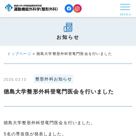
コ
ン
MENU
テ
ン
ツ
お知らせ
へ
ス
トップページ
>
徳島大学整形外科登竜門医会を行いました
キ
ッ
プ
整形外科お知らせ
2025.03.13
す
徳島大学整形外科登竜門医会を行いました
る
徳島大学整形外科登竜門医会を行いました。
5名の専攻医が発表しました。