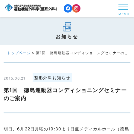
コ
ン
MENU
テ
ン
ツ
お知らせ
へ
ス
トップページ
>
第1回 徳島運動器コンディショニングセミナーのご案
キ
ッ
プ
整形外科お知らせ
2015.06.21
す
第1回 徳島運動器コンディショニングセミナー
る
のご案内
明日、6月22日月曜の19:30より日亜メディカルホール（徳島