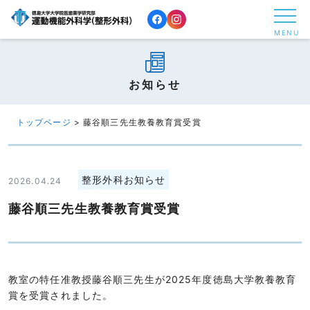
コ
ン
MENU
テ
ン
ツ
お知らせ
へ
ス
トップページ
>
藤谷順三先生教養教育賞受賞
キ
ッ
プ
整形外科お知らせ
2026.04.24
す
藤谷順三先生教養教育賞受賞
る
教室の特任准教授藤谷順三先生が2025年度徳島大学教養教育
賞を受賞されました。