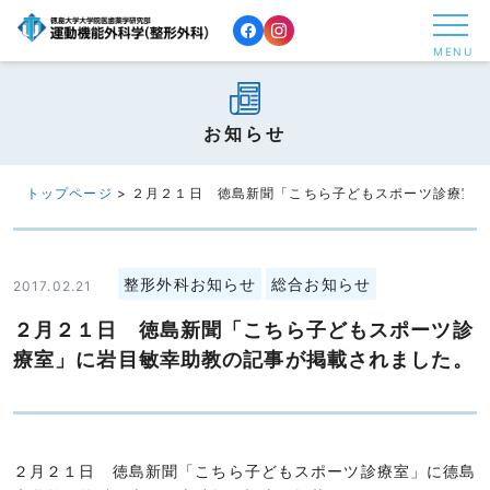
コ
ン
MENU
テ
ン
ツ
お知らせ
へ
ス
トップページ
>
２月２１日 徳島新聞「こちら子どもスポーツ診療室
キ
ッ
プ
整形外科お知らせ
総合お知らせ
2017.02.21
す
２月２１日 徳島新聞「こちら子どもスポーツ診
る
療室」に岩目敏幸助教の記事が掲載されました。
２月２１日 徳島新聞「こちら子どもスポーツ診療室」に德島