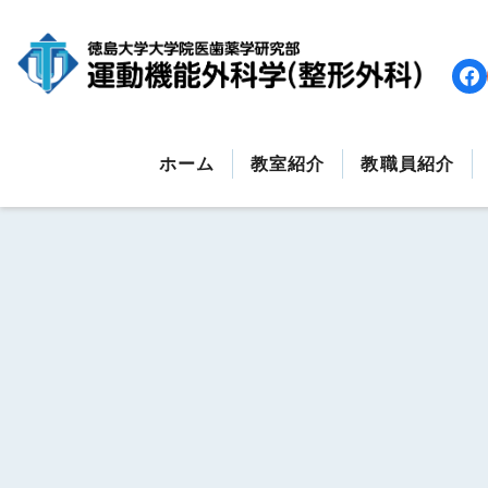
コ
ン
テ
ン
ツ
へ
ホーム
教室紹介
教職員紹介
ス
キ
ッ
プ
す
る