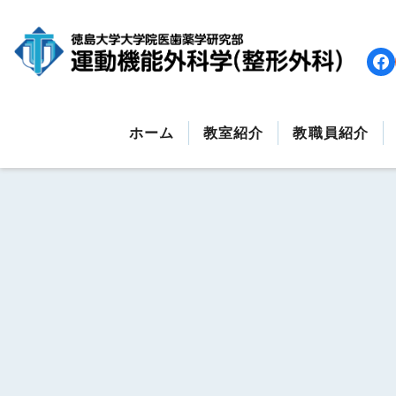
コ
ン
テ
ン
ツ
へ
ホーム
教室紹介
教職員紹介
ス
キ
ッ
プ
す
る