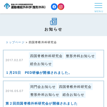
コ
ン
MENU
テ
ン
ツ
お知らせ
へ
ス
トップページ
>
四国脊椎外科研究会
キ
ッ
四国脊椎外科研究会
整形外科お知らせ
2017.02.07
プ
総合お知らせ
す
１月25日 PED研修が開催されました。
る
同門会お知らせ
四国脊椎外科研究会
2016.05.07
整形外科お知らせ
総合お知らせ
第２回四国脊椎外科研究会が開催されました